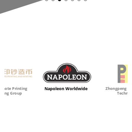
Napoleon Worldwide
knote Printing
Zhongpeng N
nting Group
Techno