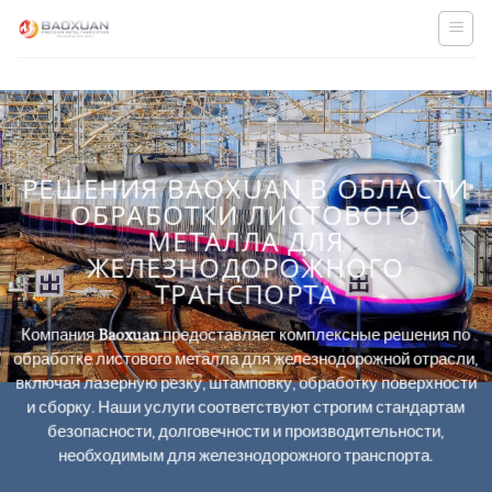
Skip
to
content
РЕШЕНИЯ BAOXUAN В ОБЛАСТИ
ОБРАБОТКИ ЛИСТОВОГО
МЕТАЛЛА ДЛЯ
ЖЕЛЕЗНОДОРОЖНОГО
ТРАНСПОРТА
Компания
Baoxuan
предоставляет комплексные решения по
обработке листового металла для железнодорожной отрасли,
включая лазерную резку, штамповку, обработку поверхности
и сборку.
Наши услуги соответствуют строгим стандартам
безопасности, долговечности и производительности,
необходимым для железнодорожного транспорта.