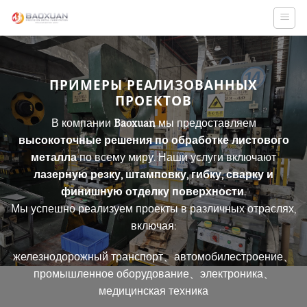
Skip
to
content
ПРИМЕРЫ РЕАЛИЗОВАННЫХ
ПРОЕКТОВ
В компании
Baoxuan
мы предоставляем
высокоточные решения по обработке листового
металла
по всему миру. Наши услуги включают
лазерную резку, штамповку, гибку, сварку и
финишную отделку поверхности
.
Мы успешно реализуем проекты в различных отраслях,
включая:
железнодорожный транспорт、автомобилестроение、
промышленное оборудование、электроника、
медицинская техника