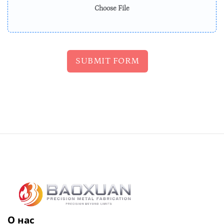
Choose File
SUBMIT FORM
О нас