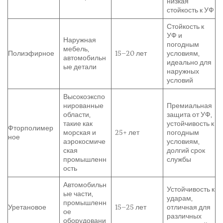
низкая
стойкость к УФ
Стойкость к
УФ и
Наружная
погодным
мебель,
Полиэфирное
15–20 лет
условиям,
автомобильн
идеально для
ые детали
наружных
условий
Высокоэкспо
нированные
Премиальная
области,
защита от УФ,
такие как
устойчивость к
Фторполимер
морская и
25+ лет
погодным
ное
аэрокосмиче
условиям,
ская
долгий срок
промышленн
службы
ость
Автомобильн
Устойчивость к
ые части,
ударам,
промышленн
Уретановое
15–25 лет
отличная для
ое
различных
оборудовани