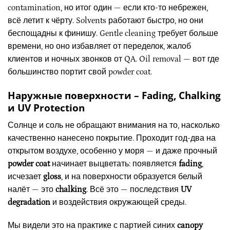
contamination, но итог один — если кто-то небрежен,
всё летит к чёрту. Solvents работают быстро, но они
беспощадны к финишу. Gentle cleaning требует больше
времени, но оно избавляет от переделок, жалоб
клиентов и ночных звонков от QA. Oil removal — вот где
большинство портит свой powder coat.
Наружные поверхности – Fading, Chalking
и UV Protection
Солнце и соль не обращают внимания на то, насколько
качественно нанесено покрытие. Проходит год-два на
открытом воздухе, особенно у моря — и даже прочный
powder coat
начинает выцветать: появляется
fading
,
исчезает
gloss
, и на поверхности образуется белый
налёт — это
chalking
. Всё это — последствия
UV
degradation
и воздействия окружающей среды.
Мы видели это на практике с партией синих
canopy