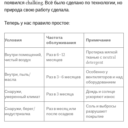
появился chalking. Всё было сделано по технологии, но
природа свою работу сделала.
Теперь у нас правило простое:
Частота
Условия
Примечание
обслуживания
Протирка мягкой
Внутри помещений,
Раз в 6–12
тканью с neutral
чистый воздух
месяцев
detergent
Особенно у
Внутри, пыль/
Раз в 3–6 месяцев
вентиляторов и над
масла
оборудованием
Снаружи,
Дождь и солнце
Раз в 3 месяца
умеренный климат
ускоряют износ
Соль и выбросы
Снаружи, берег/
Раз в месяц или
разрушают
индустриалка
после осадков
покрытие