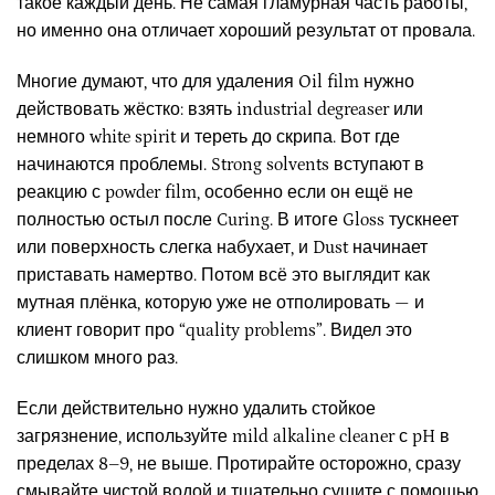
такое каждый день. Не самая гламурная часть работы,
но именно она отличает хороший результат от провала.
Многие думают, что для удаления Oil film нужно
действовать жёстко: взять industrial degreaser или
немного white spirit и тереть до скрипа. Вот где
начинаются проблемы. Strong solvents вступают в
реакцию с powder film, особенно если он ещё не
полностью остыл после Curing. В итоге Gloss тускнеет
или поверхность слегка набухает, и Dust начинает
приставать намертво. Потом всё это выглядит как
мутная плёнка, которую уже не отполировать — и
клиент говорит про “quality problems”. Видел это
слишком много раз.
Если действительно нужно удалить стойкое
загрязнение, используйте mild alkaline cleaner с pH в
пределах 8–9, не выше. Протирайте осторожно, сразу
смывайте чистой водой и тщательно сушите с помощью