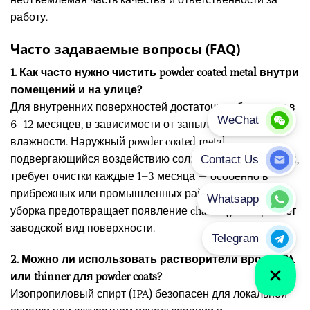
неотъемлемая часть качества и ответственности за
работу.
Часто задаваемые вопросы (FAQ)
1. Как часто нужно чистить powder coated metal внутри
помещений и на улице?
Для внутренних поверхностей достаточно уборки раз в
6–12 месяцев, в зависимости от запыленности и
влажности. Наружный powder coated metal,
подвергающийся воздействию солнца или загрязнений,
требует очистки каждые 1–3 месяца — особенно в
прибрежных или промышленных районах. Регулярная
уборка предотвращает появление chalking и сохраняет
заводской вид поверхности.
2. Можно ли использовать растворители вроде IPA
или thinner для powder coats?
Изопропиловый спирт (IPA) безопасен для локальной