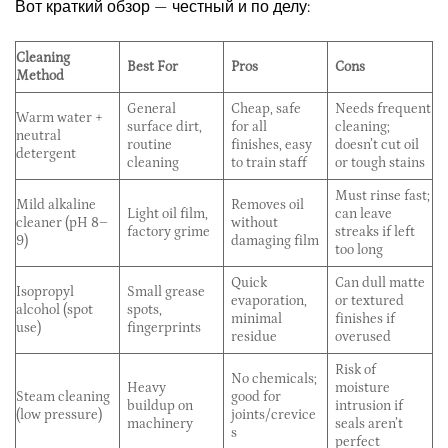
Вот краткий обзор — честный и по делу:
Cleaning
Best For
Pros
Cons
Method
General
Cheap, safe
Needs frequent
Warm water +
surface dirt,
for all
cleaning;
neutral
routine
finishes, easy
doesn’t cut oil
detergent
cleaning
to train staff
or tough stains
Must rinse fast;
Mild alkaline
Removes oil
Light oil film,
can leave
cleaner (pH 8–
without
factory grime
streaks if left
9)
damaging film
too long
Quick
Can dull matte
Isopropyl
Small grease
evaporation,
or textured
alcohol (spot
spots,
minimal
finishes if
use)
fingerprints
residue
overused
Risk of
No chemicals;
Heavy
moisture
Steam cleaning
good for
buildup on
intrusion if
(low pressure)
joints/crevice
machinery
seals aren’t
s
perfect