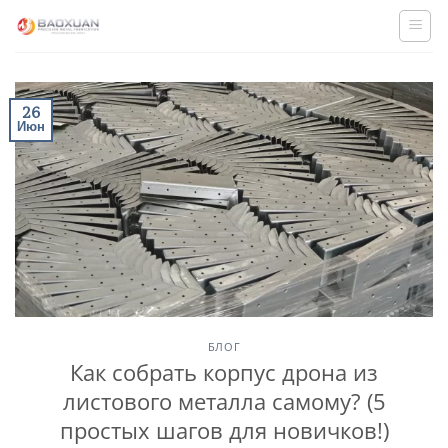
Skip
to
content
26
Июн
БЛОГ
Как собрать корпус дрона из
листового металла самому? (5
простых шагов для новичков!)