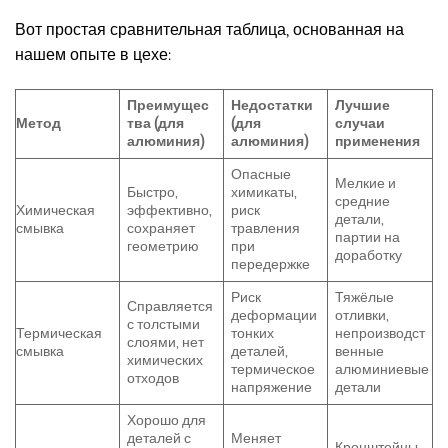
Вот простая сравнительная таблица, основанная на
нашем опыте в цехе:
Преимущес
Недостатки
Лучшие
Метод
тва (для
(для
случаи
алюминия)
алюминия)
применения
Опасные
Мелкие и
Быстро,
химикаты,
средние
Химическая
эффективно,
риск
детали,
смывка
сохраняет
травления
партии на
геометрию
при
доработку
передержке
Риск
Тяжёлые
Справляется
деформации
отливки,
с толстыми
Термическая
тонких
непроизводст
слоями, нет
смывка
деталей,
венные
химических
термическое
алюминиевые
отходов
напряжение
детали
Хорошо для
деталей с
Меняет
Кронштейны,