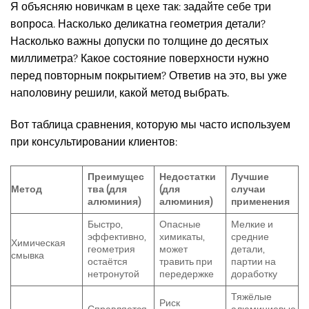
Я объясняю новичкам в цехе так: задайте себе три
вопроса. Насколько деликатна геометрия детали?
Насколько важны допуски по толщине до десятых
миллиметра? Какое состояние поверхности нужно
перед повторным покрытием? Ответив на это, вы уже
наполовину решили, какой метод выбрать.
Вот таблица сравнения, которую мы часто используем
при консультировании клиентов:
Преимущес
Недостатки
Лучшие
Метод
тва (для
(для
случаи
алюминия)
алюминия)
применения
Быстро,
Опасные
Мелкие и
эффективно,
химикаты,
средние
Химическая
геометрия
может
детали,
смывка
остаётся
травить при
партии на
нетронутой
передержке
доработку
Тяжёлые
Риск