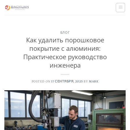
Skip
to
content
БЛОГ
Как удалить порошковое
покрытие с алюминия:
Практическое руководство
инженера
POSTED ON
17 СЕНТЯБРЯ, 2025
BY
MARK