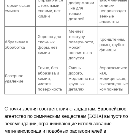
Справляется
алюминиевые
деформации
Термическая
с толстыми
отливки,
, не для
смывка
слоями, нет
непроизводст
тонких
химии
венные
деталей
элементы
Меняет
Хорошо для
текстуру
Кронштейны,
Абразивная
сложных
поверхности,
рамы, грубые
обработка
форм, нет
может
финиши
химии
повлиять на
допуски
Точно, без
Очень
Аэрокосмичес
абразива и
дорого,
кая,
Лазерное
химии,
медленно на
медицинская,
удаление
чистая
крупных
высокоценные
поверхность
деталях
компоненты
С точки зрения соответствия стандартам, Европейское
агентство по химическим веществам (ECHA) выпустило
рекомендации, ограничивающие использование
метиленхлорида и подобных растворителей в