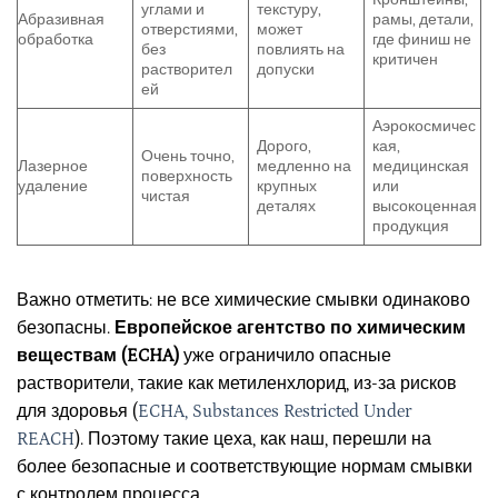
углами и
текстуру,
Абразивная
рамы, детали,
отверстиями,
может
обработка
где финиш не
без
повлиять на
критичен
растворител
допуски
ей
Аэрокосмичес
Дорого,
кая,
Очень точно,
Лазерное
медленно на
медицинская
поверхность
удаление
крупных
или
чистая
деталях
высокоценная
продукция
Важно отметить: не все химические смывки одинаково
безопасны.
Европейское агентство по химическим
веществам (ECHA)
уже ограничило опасные
растворители, такие как метиленхлорид, из-за рисков
для здоровья (
ECHA, Substances Restricted Under
REACH
). Поэтому такие цеха, как наш, перешли на
более безопасные и соответствующие нормам смывки
с контролем процесса.