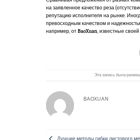
Сравнивая предложения от разных комп
на заявленное качество реза (отсутстви
репутацию исполнителя на рынке. Иног
превосходным качеством и надежностью
например, от
BaoXuan
, известные своей
Эта запись была разме
BAOXUAN
Лучшие методы гибки листового ме