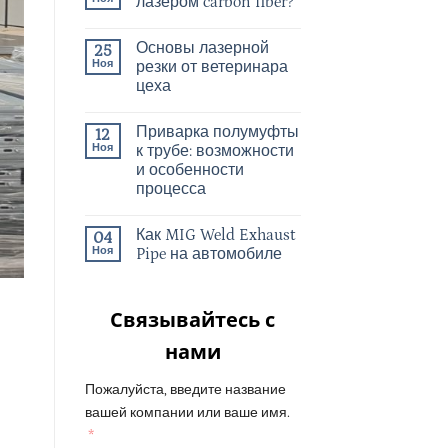
лазером carbon fiber?
Основы лазерной
25
Ноя
резки от ветеринара
цеха
Приварка полумуфты
12
Ноя
к трубе: возможности
и особенности
процесса
Как MIG Weld Exhaust
04
Ноя
Pipe на автомобиле
Связывайтесь с
нами
Пожалуйста, введите название
вашей компании или ваше имя.