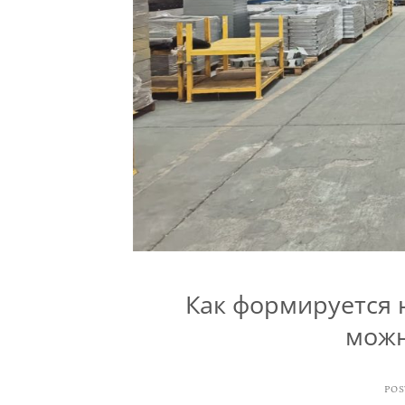
Как формируется н
можн
PO