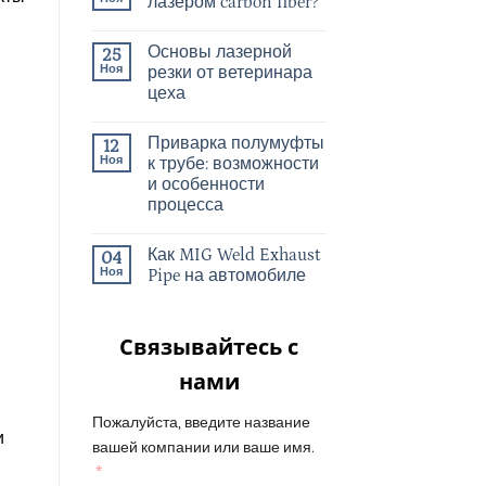
лазером carbon fiber?
Основы лазерной
25
Ноя
резки от ветеринара
цеха
Приварка полумуфты
12
Ноя
к трубе: возможности
и особенности
процесса
Как MIG Weld Exhaust
04
Ноя
Pipe на автомобиле
Связывайтесь с
нами
Пожалуйста, введите название
и
вашей компании или ваше имя.