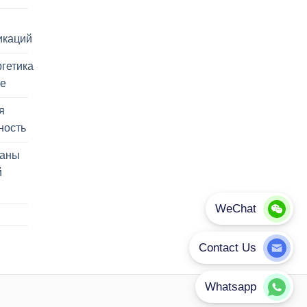
икаций
гетика
ие
я
ность
раны
й