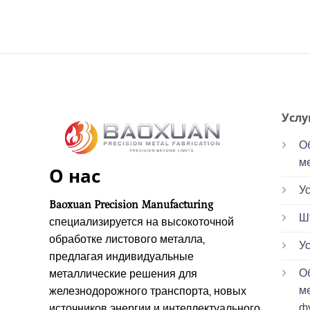
Услу
О
м
О нас
Ус
Baoxuan Precision Manufacturing
Ш
специализируется на высокоточной
обработке листового металла,
Ус
предлагая индивидуальные
О
металлические решения для
м
железнодорожного транспорта, новых
ф
источников энергии и интеллектуального