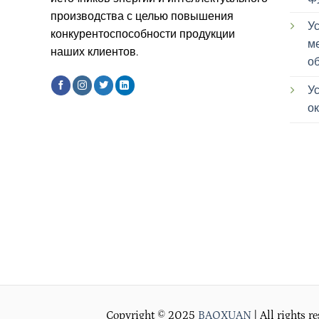
производства с целью повышения
У
конкурентоспособности продукции
м
наших клиентов.
о
У
о
Copyright © 2025
BAOXUAN
| All rights r