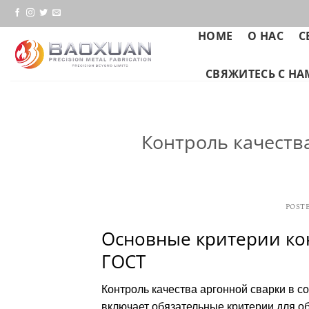
Skip
to
HOME
О НАС
С
content
СВЯЖИТЕСЬ С Н
Контроль качества
POST
Основные критерии кон
ГОСТ
Контроль качества аргонной сварки в со
включает обязательные критерии для о