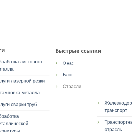
ги
Быстрые ссылки
бработка листового
О нас
еталла
Блог
луги лазерной резки
Отрасли
тамповка металла
Железнодо
луги сварки труб
транспорт
бработка
Транспортн
еталлической
отрасль
урнитуры