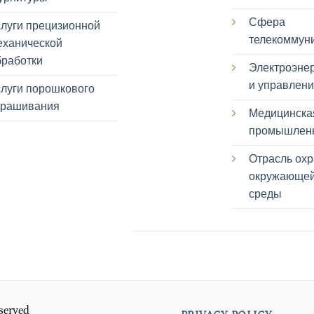
Сфера
слуги прецизионной
телекоммун
еханической
бработки
Электроэнер
и управлен
слуги порошкового
крашивания
Медицинска
промышлен
Отрасль ох
окружающе
среды
eserved