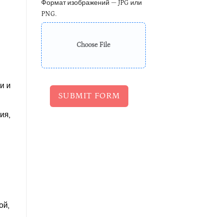
Формат изображений — JPG или
PNG.
Choose File
и и
SUBMIT FORM
ия,
ой,