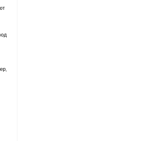
ют
вод
ер,
и