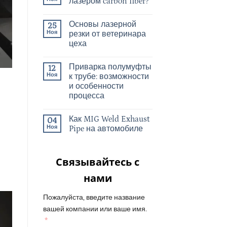
лазером carbon fiber?
Основы лазерной
25
Ноя
резки от ветеринара
цеха
Приварка полумуфты
12
Ноя
к трубе: возможности
и особенности
процесса
Как MIG Weld Exhaust
04
Ноя
Pipe на автомобиле
Связывайтесь с
нами
Пожалуйста, введите название
вашей компании или ваше имя.