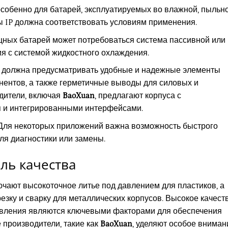
собенно для батарей, эксплуатируемых во влажной, пыльн
ы IP должна соответствовать условиям применения.
ных батарей может потребоваться система пассивной или
ия с системой жидкостного охлаждения.
 должна предусматривать удобные и надежные элементы
нентов, а также герметичные выводы для силовых и
дители, включая
BaoXuan
, предлагают корпуса с
 и интегрированными интерфейсами.
ля некоторых приложений важна возможность быстрого
ля диагностики или замены.
ль качества
ючают высокоточное литье под давлением для пластиков, а
резку и сварку для металлических корпусов. Высокое качест
товления являются ключевыми факторами для обеспечения
 производители, такие как
BaoXuan
, уделяют особое вниман