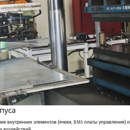
пуса
е внутренних элементов (ячеек, BMS платы управления) о
х воздействий.