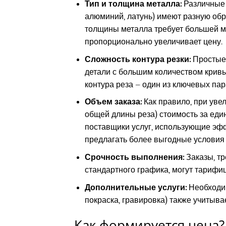
Тип и толщина металла:
Различные 
алюминий, латунь) имеют разную обр
толщины металла требует большей мо
пропорционально увеличивает цену.
Сложность контура резки:
Простые 
детали с большим количеством кривы
контура реза – один из ключевых пар
Объем заказа:
Как правило, при уве
общей длины реза) стоимость за еди
поставщики услуг, использующие эф
предлагать более выгодные условия 
Срочность выполнения:
Заказы, т
стандартного графика, могут тарифиц
Дополнительные услуги:
Необходим
покраска, гравировка) также учитыва
Как формируется цена?