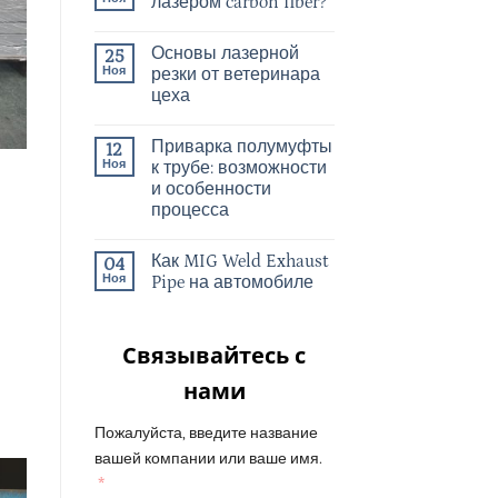
лазером carbon fiber?
Основы лазерной
25
Ноя
резки от ветеринара
цеха
Приварка полумуфты
12
Ноя
к трубе: возможности
и особенности
процесса
Как MIG Weld Exhaust
04
Ноя
Pipe на автомобиле
Связывайтесь с
нами
Пожалуйста, введите название
вашей компании или ваше имя.