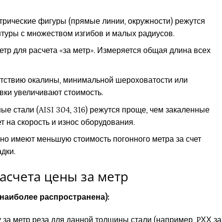
рические фигуры (прямые линии, окружности) режутся
туры с множеством изгибов и малых радиусов.
тр для расчета «за метр». Измеряется общая длина всех
утствию окалины, минимальной шероховатости или
ки увеличивают стоимость.
ые стали (AISI 304, 316) режутся проще, чем закаленные
ет на скорость и износ оборудования.
о имеют меньшую стоимость погонного метра за счет
дки.
асчета цены за метр
(наиболее распространена):
 за метр реза для данной толщины стали (например, ₽ХХ за