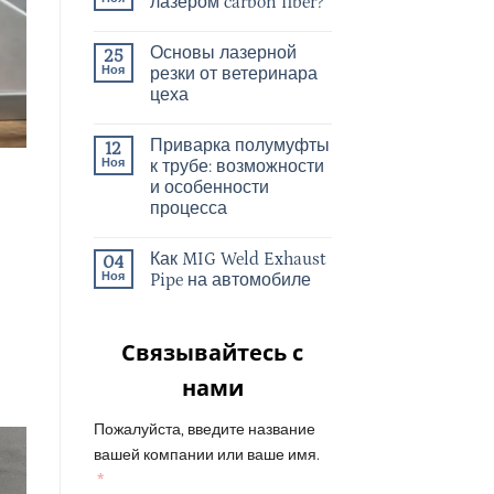
лазером carbon fiber?
Основы лазерной
25
Ноя
резки от ветеринара
цеха
Приварка полумуфты
12
Ноя
к трубе: возможности
и особенности
процесса
Как MIG Weld Exhaust
04
Ноя
Pipe на автомобиле
Связывайтесь с
нами
Пожалуйста, введите название
вашей компании или ваше имя.