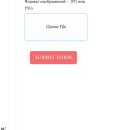
Формат изображений — JPG или
PNG.
Choose File
SUBMIT FORM
 м/