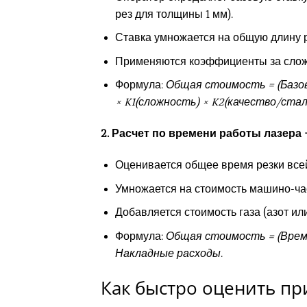
рез для толщины 1 мм).
Ставка умножается на общую длину р
Применяются коэффициенты за сложно
Формула:
Общая стоимость = (Базова
× K1(сложность) × K2(качество/стал
2. Расчет по времени работы лазера
Оценивается общее время резки всей 
Умножается на стоимость машино-час
Добавляется стоимость газа (азот ил
Формула:
Общая стоимость = (Время
Накладные расходы
.
Как быстро оценить п