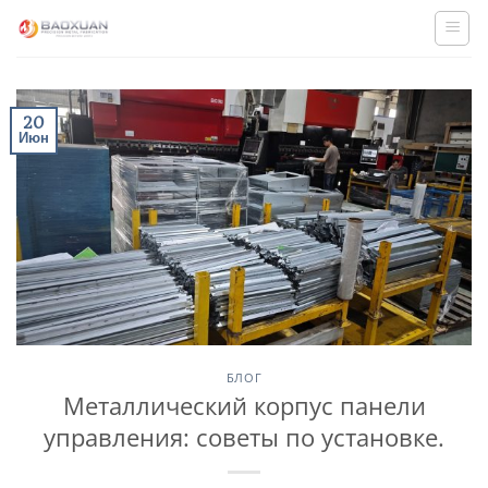
Skip
to
content
20
Июн
БЛОГ
Металлический корпус панели
управления: советы по установке.