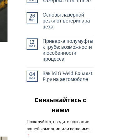
лазером carbon fiber?
Основы лазерной
25
Ноя
резки от ветеринара
цеха
Приварка полумуфты
12
Ноя
к трубе: возможности
и особенности
процесса
Как MIG Weld Exhaust
04
Ноя
Pipe на автомобиле
Связывайтесь с
нами
Пожалуйста, введите название
вашей компании или ваше имя.