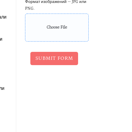
Формат изображений — JPG или
PNG.
али
Choose File
и
SUBMIT FORM
ли