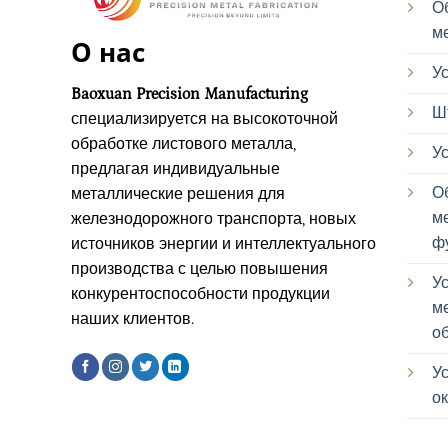
О
м
О нас
Ус
Baoxuan Precision Manufacturing
Ш
специализируется на высокоточной
обработке листового металла,
Ус
предлагая индивидуальные
О
металлические решения для
м
железнодорожного транспорта, новых
ф
источников энергии и интеллектуального
производства с целью повышения
У
конкурентоспособности продукции
м
наших клиентов.
о
У
о