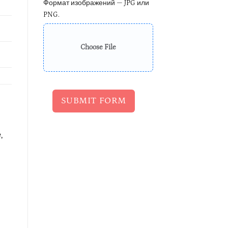
Формат изображений — JPG или
PNG.
Choose File
SUBMIT FORM
,