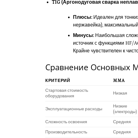
TIG (Аргонодуговая сварка непла
Плюсы:
Идеален для тонких
нержавейка), максимальный 
Минусы:
Наибольшая сложно
источник с функциями HF/AC
Крайне чувствителен к чист
Сравнение Основных М
КРИТЕРИЙ
MMA
Стартовая стоимость
Низкая
оборудования
Низкие
Эксплуатационные расходы
(электроды)
Сложность освоения
Средняя
Производительность
Средняя