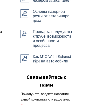
лазером carbon fiber?
Основы лазерной
25
Ноя
резки от ветеринара
цеха
а
Приварка полумуфты
12
Ноя
к трубе: возможности
и особенности
процесса
Как MIG Weld Exhaust
04
Ноя
Pipe на автомобиле
Связывайтесь с
нами
Пожалуйста, введите название
вашей компании или ваше имя.