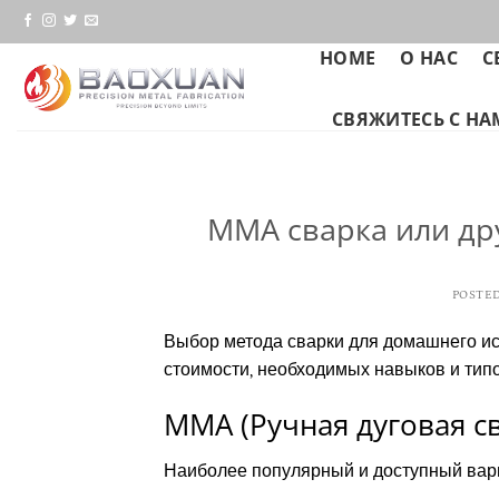
Skip
to
HOME
О НАС
С
content
СВЯЖИТЕСЬ С Н
ММА сварка или др
POSTE
Выбор метода сварки для домашнего исп
стоимости, необходимых навыков и тип
MMA (Ручная дуговая с
Наиболее популярный и доступный вари