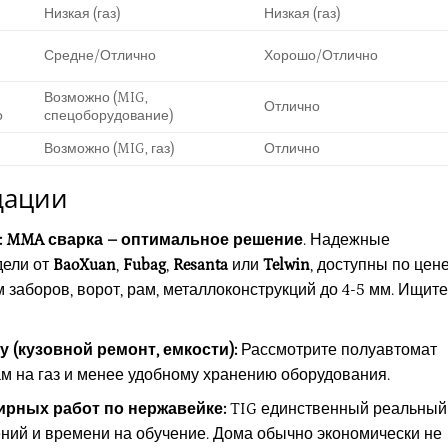
Низкая (газ)
Низкая (газ)
Средне/Отлично
Хорошо/Отлично
Возможно (MIG,
Отлично
о
спецоборудование)
Возможно (MIG, газ)
Отлично
дации
:
MMA сварка – оптимальное решение
. Надежные
дели от
BaoXuan
,
Fubag
,
Resanta
или
Telwin
, доступны по цене
заборов, ворот, рам, металлоконструкций до 4-5 мм. Ищите
 (кузовной ремонт, емкости):
Рассмотрите полуавтомат
ам на газ и менее удобному хранению оборудования.
ирных работ по нержавейке:
TIG единственный реальный
ений и времени на обучение. Дома обычно экономически не