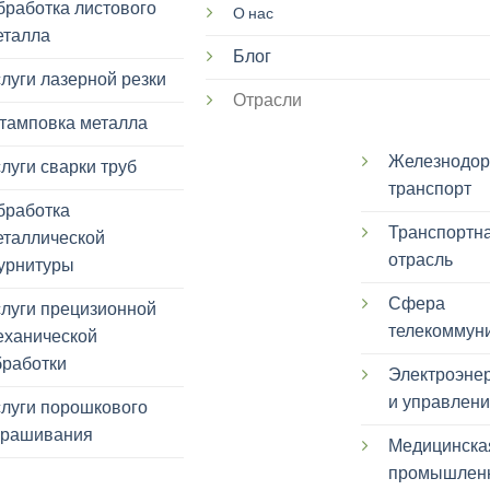
бработка листового
О нас
еталла
Блог
луги лазерной резки
Отрасли
тамповка металла
Железнодо
луги сварки труб
транспорт
бработка
Транспортн
еталлической
отрасль
урнитуры
Сфера
слуги прецизионной
телекоммун
еханической
бработки
Электроэнер
и управлен
слуги порошкового
крашивания
Медицинска
промышлен