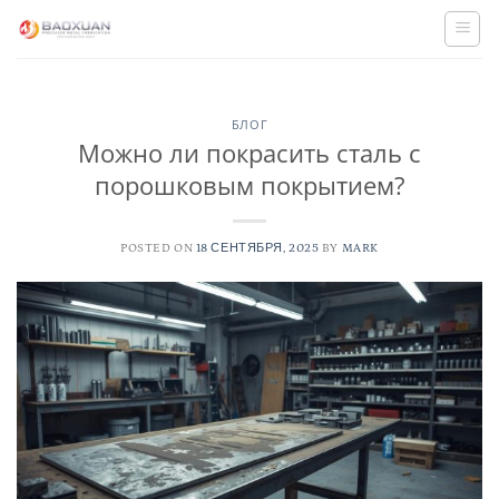
Skip
to
content
БЛОГ
Можно ли покрасить сталь с
порошковым покрытием?
POSTED ON
18 СЕНТЯБРЯ, 2025
BY
MARK