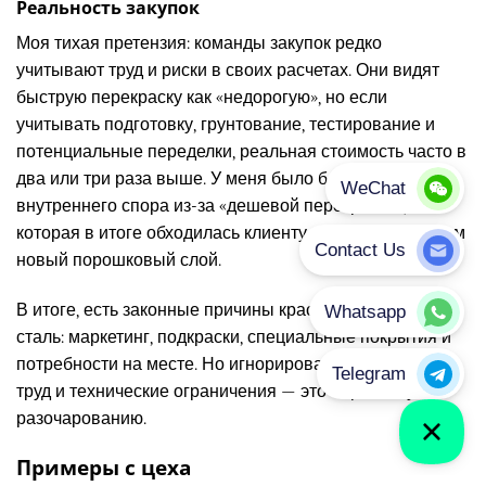
Реальность закупок
Моя тихая претензия: команды закупок редко
учитывают труд и риски в своих расчетах. Они видят
быструю перекраску как «недорогую», но если
учитывать подготовку, грунтование, тестирование и
потенциальные переделки, реальная стоимость часто в
два или три раза выше. У меня было больше одного
внутреннего спора из-за «дешевой перекраски»,
которая в итоге обходилась клиенту и цеху дороже, чем
новый порошковый слой.
В итоге, есть законные причины красить порошковую
сталь: маркетинг, подкраски, специальные покрытия и
потребности на месте. Но игнорировать подготовку,
труд и технические ограничения — это верный путь к
разочарованию.
Примеры с цеха