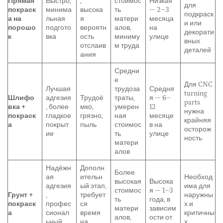
Прямая
Быстро,
,
стоимос
Низкая
для
покраск
минима
высока
ть
— 2–3
подкраск
а на
льная
я
матери
месяца
и или
порошо
подгото
вероятн
алов,
на
декорати
к
вка
ость
миниму
улице
вных
отслаив
м труда
деталей
ания
Средни
е
Для CNC
Лучшая
трудоза
Средня
turning
Шлифо
адгезия
Трудоё
траты,
я — 6–
parts
вка +
, более
мко,
умерен
12
нужна
покраск
гладкое
грязно,
ная
месяце
крайняя
а
покрыт
пыль
стоимос
в на
осторож
ие
ть
улице
ность
матери
алов
Надёжн
Дополн
Более
ая
ительн
Необход
высокая
Высока
адгезия
ый этап,
има для
стоимос
я — 1–3
Грунт +
,
требует
наружны
ть
года, в
покраск
профес
ся
х и
матери
зависим
а
сионал
время
критичны
алов,
ости от
ьный
на
х