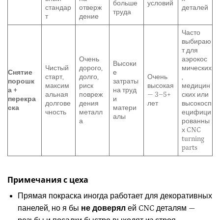
больше
условий
стандар
отверж
деталей
труда
т
дение
Часто
выбираю
т для
Очень
аэрокос
Высоки
Чистый
дорого,
мических
Снятие
е
старт,
долго,
Очень
,
порошк
затраты
максим
риск
высокая
медицин
а +
на труд
альная
повреж
— 3–5+
ских или
перекра
и
долгове
дения
лет
высокосп
ска
матери
чность
металл
ецифици
алы
а
рованны
х CNC
turning
parts
Примечания с цеха
Прямая покраска иногда работает для декоративных
панелей, но я бы
не доверял
ей CNC деталям —