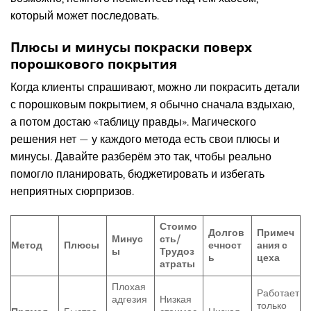
который может последовать.
Плюсы и минусы покраски поверх
порошкового покрытия
Когда клиенты спрашивают, можно ли покрасить детали
с порошковым покрытием, я обычно сначала вздыхаю,
а потом достаю «таблицу правды». Магического
решения нет — у каждого метода есть свои плюсы и
минусы. Давайте разберём это так, чтобы реально
помогло планировать, бюджетировать и избегать
неприятных сюрпризов.
Стоимо
Долгов
Примеч
Минус
сть/
Метод
Плюсы
ечност
ания с
ы
Трудоз
ь
цеха
атраты
Плохая
Работает
адгезия
Низкая
только