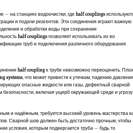
 — на станциях водоочистки, где
half couplings
используют
трации и подачи реагентов. Эти соединения играют важную
еделения и обработки воды при сохранении
альность
half couplings
позволяет использовать их во
дификации труб и подключения различного оборудования.
динении
half coupling
к трубе невозможно переоценить. Пло
ing systems
, что может привести к утечкам, падению давлени
ртирующих опасные жидкости или газы, дефектный сварной
м безопасности, включая ущерб окружающей среде и угрозу
ным и надёжным, требуется высокий уровень мастерства ка
алов. Сварной шов должен быть достаточно прочным, чтобы
ие условия, которым подвергается труба — будь то