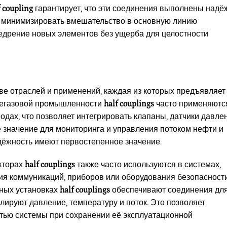
f coupling
гарантирует, что эти соединения выполнены надё
ет минимизировать вмешательство в основную линию
едрение новых элементов без ущерба для целостности
е отраслей и применений, каждая из которых предъявляет
фтегазовой промышленности
half couplings
часто применяютс
одах, что позволяет интегрировать клапаны, датчики давле
значение для мониторинга и управления потоком нефти и
надёжность имеют первостепенное значение.
кторах
half couplings
также часто используются в системах,
я коммуникаций, приборов или оборудования безопасности
нных установках
half couplings
обеспечивают соединения дл
лируют давление, температуру и поток. Это позволяет
тью системы при сохранении её эксплуатационной