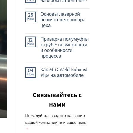
лазером carbon fiber?
Основы лазерной
25
Ноя
резки от ветеринара
цеха
Приварка полумуфты
12
Ноя
к трубе: возможности
и особенности
процесса
Как MIG Weld Exhaust
04
Ноя
Pipe на автомобиле
Связывайтесь с
нами
Пожалуйста, введите название
вашей компании или ваше имя.