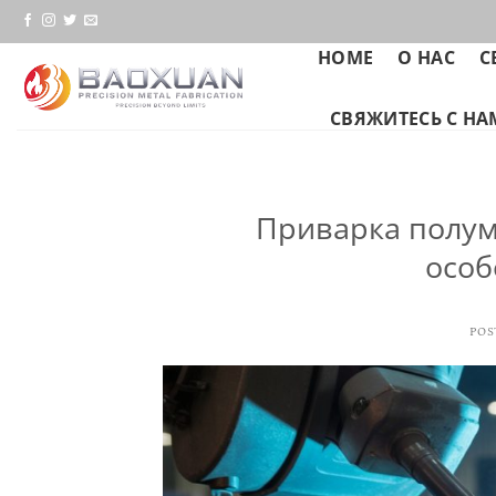
Skip
to
HOME
О НАС
С
content
СВЯЖИТЕСЬ С Н
Приварка полум
особ
POS