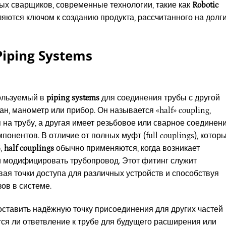
ых сварщиков, современные технологии, такие как
Robotic
вляются ключом к созданию продукта, рассчитанного на долг
Piping Systems
ользуемый в
piping systems
для соединения трубы с другой
ан, манометр или прибор. Он называется «half» coupling,
 на трубу, а другая имеет резьбовое или сварное соединен
нентов. В отличие от полных муфт (full couplings), котор
,
half couplings
обычно применяются, когда возникает
и модифицировать трубопровод. Этот фитинг служит
ая точки доступа для различных устройств и способствуя
ов в системе.
ставить надёжную точку присоединения для других частей
тся ли ответвление к трубе для будущего расширения или