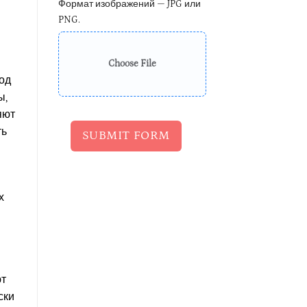
Формат изображений — JPG или
PNG.
Choose File
од
ы,
яют
ть
SUBMIT FORM
х
ют
ски