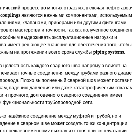
 критический процесс во многих отраслях, включая нефтегазов
 couplings
являются важными компонентами, используемы
влениями, клапанами, приборами или другими фитингами.
ровня мастерства и точности, так как полученное соединен
способным выдерживать эксплуатационные нагрузки и
шва имеет решающее значение для обеспечения того, чтобы
ёжным на протяжении всего срока службы
piping systems
.
в целостность каждого сварного шва напрямую влияет на
печивает точные соединения между трубами разного диаме
бопровода. Плохо выполненный сварной шов может поставит
ечкам, падению давления или даже катастрофическим отказам
и и прочного, долговечного сварного соединения имеет
 функциональности трубопроводной сети.
лько надёжное соединение между муфтой и трубой, но и
адение в сварном шве может создать точки концентрации
т к преждевременному выходу из строя при эксплуатации.