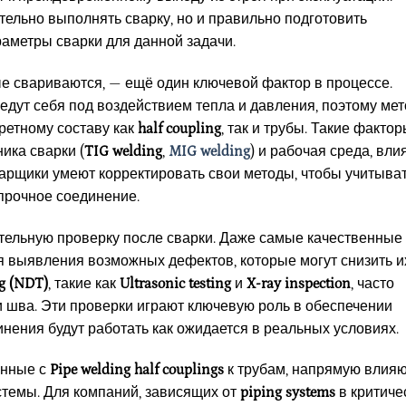
ельно выполнять сварку, но и правильно подготовить
аметры сварки для данной задачи.
е свариваются, — ещё один ключевой фактор в процессе.
едут себя под воздействием тепла и давления, поэтому мет
ретному составу как
half coupling
, так и трубы. Такие фактор
ика сварки (
TIG welding
,
MIG welding
) и рабочая среда, вли
варщики умеют корректировать свои методы, чтобы учитыва
прочное соединение.
тельную проверку после сварки. Даже самые качественные
 выявления возможных дефектов, которые могут снизить и
ng (NDT)
, такие как
Ultrasonic testing
и
X-ray inspection
, часто
и шва. Эти проверки играют ключевую роль в обеспечении
инения будут работать как ожидается в реальных условиях.
анные с
Pipe welding
half couplings
к трубам, напрямую влия
стемы. Для компаний, зависящих от
piping systems
в критиче