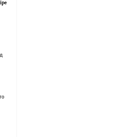
ipe
д
го