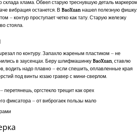
со склада хлама. Обвел старую треснувшую деталь маркеро
наче вибрация останется. В
BaoXuan
нашел полезную фишку
том – контур проступает четко как тату. Старую железку
во стояла.
м
вырезал по контуру. Запахло жареным пластиком – не
лучились в заусенцах. Беру шлифмашинку
BaoXuan
, ставлю
ов, водить надо плавно – если спешить, оплавленные края
ерстий под винты юзаю гравер с мини-сверлом.
– перетянешь, оргстекло трещит как орех
го фиксатора – от виброгаек пользы мало
урами
ерка