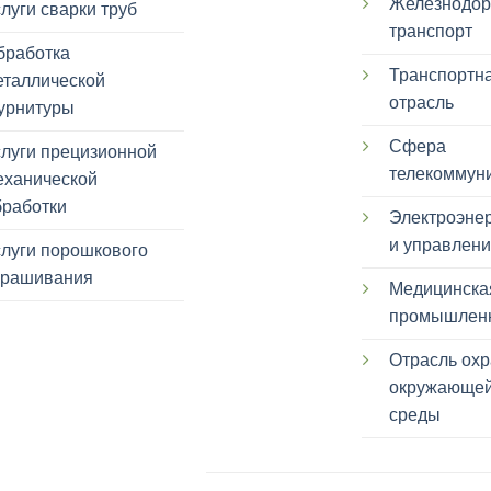
Железнодо
луги сварки труб
транспорт
бработка
Транспортн
еталлической
отрасль
урнитуры
Сфера
слуги прецизионной
телекоммун
еханической
бработки
Электроэнер
и управлен
слуги порошкового
крашивания
Медицинска
промышлен
Отрасль ох
окружающе
среды