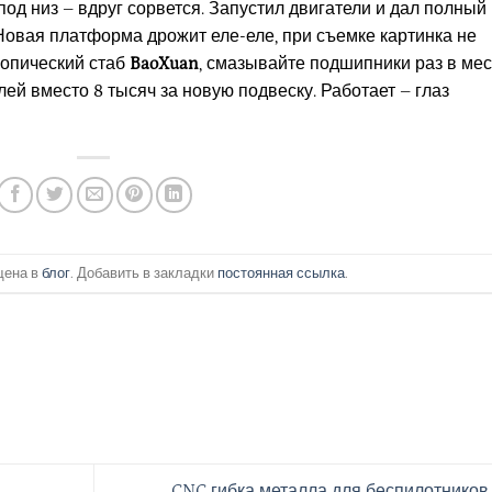
од низ – вдруг сорвется. Запустил двигатели и дал полный
 Новая платформа дрожит еле-еле, при съемке картинка не
копический стаб
BaoXuan
, смазывайте подшипники раз в мес
й вместо 8 тысяч за новую подвеску. Работает – глаз
щена в
блог
. Добавить в закладки
постоянная ссылка
.
CNC гибка металла для беспилотников 