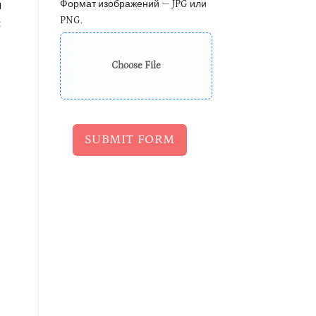
Формат изображений — JPG или
м
PNG.
:
Choose File
SUBMIT FORM