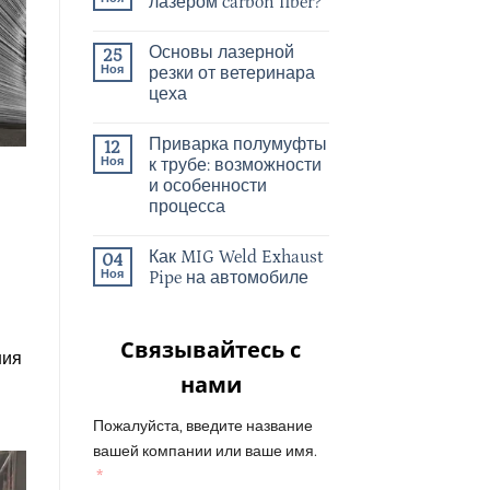
лазером carbon fiber?
Основы лазерной
25
Ноя
резки от ветеринара
цеха
Приварка полумуфты
12
Ноя
к трубе: возможности
и особенности
процесса
Как MIG Weld Exhaust
04
Ноя
Pipe на автомобиле
Связывайтесь с
ния
нами
Пожалуйста, введите название
вашей компании или ваше имя.