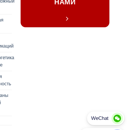
НАМИ
рожный
ая
икаций
гетика
ие
я
ность
раны
й