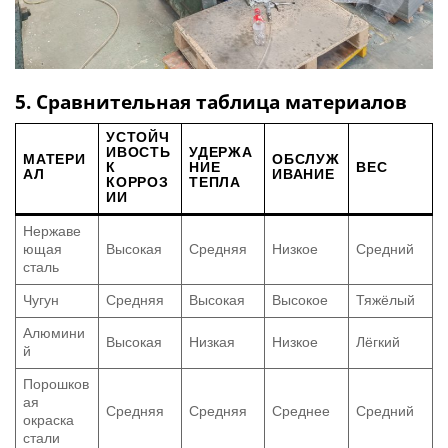
5. Сравнительная таблица материалов
УСТОЙЧ
ИВОСТЬ
УДЕРЖА
МАТЕРИ
ОБСЛУЖ
К
НИЕ
ВЕС
АЛ
ИВАНИЕ
КОРРОЗ
ТЕПЛА
ИИ
Нержаве
ющая
Высокая
Средняя
Низкое
Средний
сталь
Чугун
Средняя
Высокая
Высокое
Тяжёлый
Алюмини
Высокая
Низкая
Низкое
Лёгкий
й
Порошков
ая
Средняя
Средняя
Среднее
Средний
окраска
стали